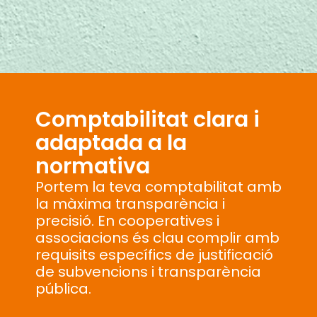
Comptabilitat clara i
adaptada a la
normativa
Portem la teva comptabilitat amb
la màxima transparència i
precisió. En cooperatives i
associacions és clau complir amb
requisits específics de justificació
de subvencions i transparència
pública.