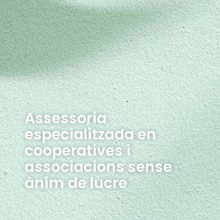
Assessoria
especialitzada en
cooperatives i
associacions sense
ànim de lucre