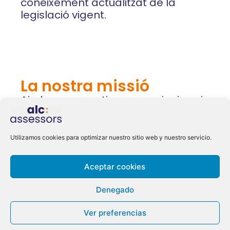
coneixement actualitzat de la
legislació vigent.
La nostra missió
Ajudar cooperatives, associacions i
empreses a créixer de forma sòlida
i complint tota la normativa fiscal,
comptable i laboral. Apostem per
Utilizamos cookies para optimizar nuestro sitio web y nuestro servicio.
un servei proper i transparent.
Aceptar cookies
Denegado
Ver preferencias